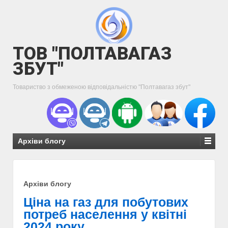
ТОВ "ПОЛТАВАГАЗ
ЗБУТ"
Товариство з обмеженою відповідальністю "Полтавагаз збут"
Архіви блогу
Архіви блогу
Ціна на газ для побутових
потреб населення у квітні
2024 року