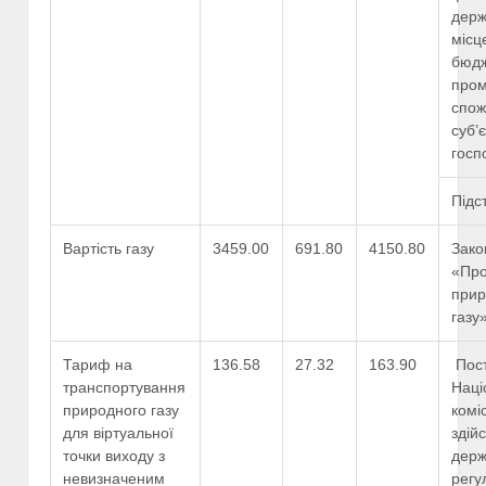
держ
місц
бюдж
пром
спож
суб’
госп
Підс
Вартість газу
3459.00
691.80
4150.80
Зако
«Про
прир
газу
Тариф на
136.58
27.32
163.90
Пос
транспортування
Наці
природного газу
коміс
для віртуальної
здій
точки виходу з
дер
невизначеним
регу