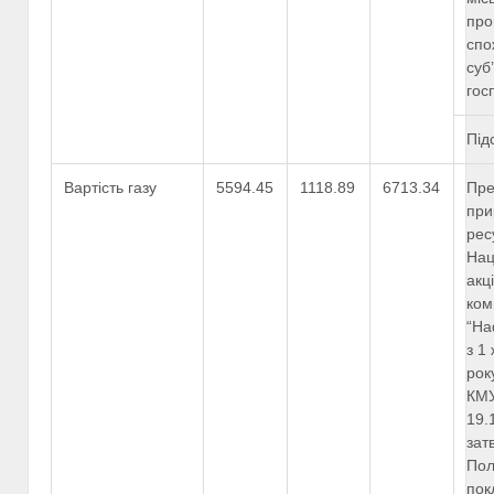
про
спо
суб
гос
Під
Вартість газу
5594.45
1118.89
6713.34
Пре
при
рес
Нац
акц
ком
“На
з 1
рок
КМУ
19.
зат
Пол
пок