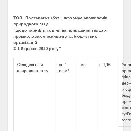
ТОВ “Полтавагаз збут” інформує споживачів
природного газу
“щодо тарифів та ціни на природний газ для
промислових споживачів та бюджетних
організацій
З 1 березня 2020 року”
Складові ціни
грн./
пдв
з ПДВ
Уста
природного газу
тис.м³
орга
фіна
держ
місц
бюдж
пром
спож
суб’
госп