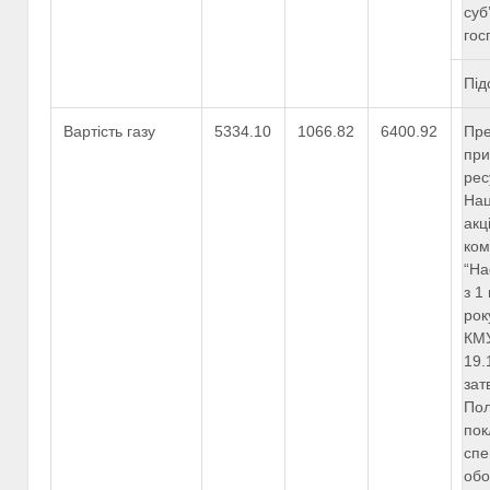
суб
гос
Під
Вартість газу
5334.10
1066.82
6400.92
Пре
при
рес
Нац
акц
ком
“На
з 1
рок
КМУ
19.
зат
Пол
пок
спе
обо