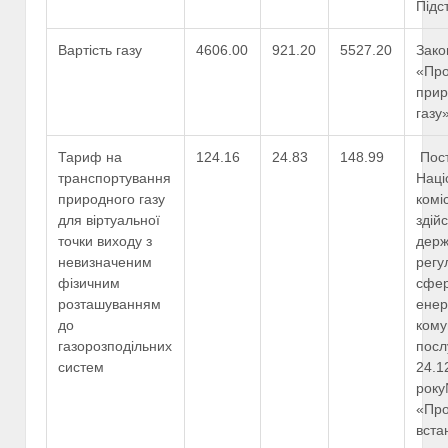
Підс
Вартість газу
4606.00
921.20
5527.20
Зако
«Про
прир
газу
Тариф на
124.16
24.83
148.99
Пос
транспортування
Наці
природного газу
коміс
для віртуальної
здій
точки виходу з
дер
невизначеним
регу
фізичним
сфе
розташуванням
енер
до
кому
газорозподільних
посл
систем
24.1
рок
«Пр
вста