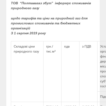
ТОВ “Полтавагаз збут” інформує споживачів
природного газу
щодо тарифів та ціни на природний газ для
промислових споживачів та бюджетних
організацій
З 1 серпня 2019 року
Складові ціни
грн./
пдв
з ПДВ
Уст
природного газу
тис.м³
орг
фін
дер
міс
про
спо
суб
гос
Під