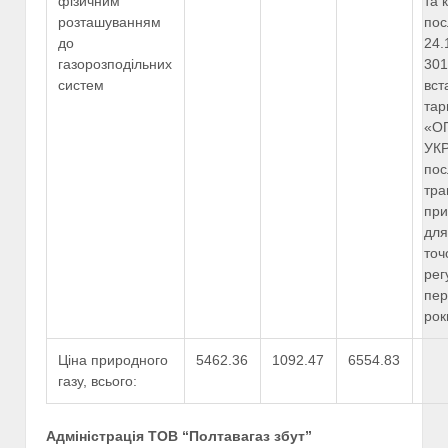
фізичним
та 
розташуванням
пос
до
24.
газорозподільних
301
систем
вст
тар
«О
УКР
пос
тра
при
для
точ
рег
пер
рок
Ціна природного
5462.36
1092.47
6554.83
газу, всього:
Адміністрація ТОВ “Полтавагаз збут”