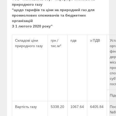
природного газу
“щодо тарифів та ціни на природний газ для
промислових споживачів та бюджетних
організацій
З 1 лютого 2020 року”
Складові ціни
грн./
пдв
з ПДВ
Уст
природного газу
тис.м³
орг
фін
дер
міс
про
спо
суб
гос
Під
Вартість газу
5338.20
1067.64
6405.84
Пос
№86