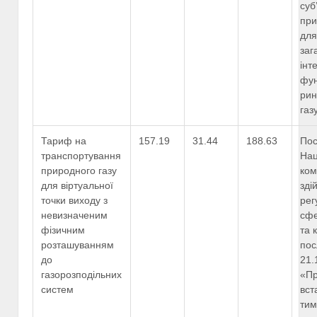
суб
при
для
заг
інт
фун
рин
газ
Тариф на
157.19
31.44
188.63
Пос
транспортування
Нац
природного газу
ком
для віртуальної
зді
точки виходу з
рег
невизначеним
сфе
фізичним
та 
розташуванням
пос
до
21.
газорозподільних
«П
систем
вст
тим