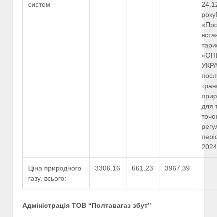
систем
24.1
рок
«Пр
вста
тари
«ОП
УКРА
посл
тран
прир
для 
точо
регу
пері
2024
Ціна природного
3306.16
661.23
3967.39
газу, всього:
Адміністрація ТОВ “Полтавагаз збут”