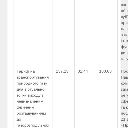
спе
обо
суб
при
для
заг
інт
фун
рин
газ
Тариф на
157.19
31.44
188.63
Пос
транспортування
Нац
природного газу
ком
для віртуальної
зді
точки виходу з
рег
невизначеним
сфе
фізичним
та 
розташуванням
пос
до
21.
газорозподільних
«П