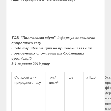
ТОВ “Полтавагаз збут” інформує споживачів
природного газу
щодо тарифів та ціни на природний газ для
промислових споживачів та бюджетних
організацій
З 1 вересня 2019 року
Складові ціни
грн./
пдв
з ПДВ
Уст
природного газу
тис.м³
орг
фін
дер
міс
про
спо