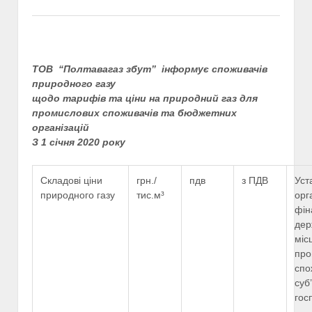
ТОВ “Полтавагаз збут” інформує споживачів
природного газу
щодо тарифів та ціни на природний газ для
промислових споживачів та бюджетних
організацій
З 1 січня 2020 року
Складові ціни
грн./
пдв
з ПДВ
Уст
природного газу
тис.м³
орг
фін
дер
міс
про
спо
суб
гос