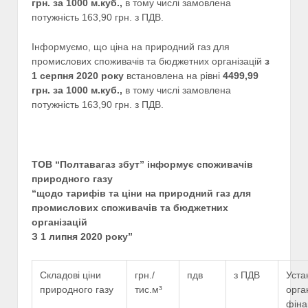
грн. за 1000 м.куб.,
в тому числі замовлена
потужність 163,90 грн. з ПДВ.
Інформуємо, що ціна на природний газ для
промислових споживачів та бюджетних організацій
з
1 серпня 2020 року
встановлена на рівні
4499,99
грн. за 1000 м.куб.,
в тому числі замовлена
потужність 163,90 грн. з ПДВ.
ТОВ “Полтавагаз збут” інформує споживачів
природного газу
“щодо тарифів та ціни на природний газ для
промислових споживачів та бюджетних
організацій
З 1 липня 2020 року”
Складові ціни
грн./
пдв
з ПДВ
Уста
природного газу
тис.м³
орга
фіна