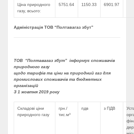
Ціна природного
5751.64
1150.33
6901.97
газу, всього:
Адміністрація ТОВ “Полтавагаз збут”
ТОВ “Полтавагаз збут” інформує споживачів
природного газу
щодо тарифів та ціни на природний газ для
промислових споживачів та бюджетних
організацій
З 1 жовтня 2019 року
Складові ціни
грн./
пдв
з ПДВ
Уст
природного газу
тис.м³
орг
фін
дер
міс