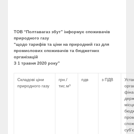
ТОВ “Полтавагаз збут” інформує споживачів
природного газу
“щодо тарифів та ціни на природний газ для
промислових споживачів та бюджетних
організацій
З 1 травня 2020 року”
Складові ціни
грн./
пдв
з ПДВ
Уста
природного газу
тис.м³
орга
фіна
держ
місц
бюдж
пром
спож
суб’