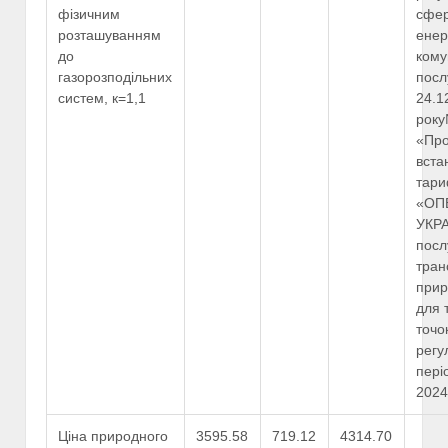
фізичним
сфе
розташуванням
енер
до
кому
газорозподільних
посл
систем, к=1,1
24.1
рок
«Пр
вста
тари
«ОП
УКРА
посл
тран
прир
для 
точо
регу
пері
2024
Ціна природного
3595.58
719.12
4314.70