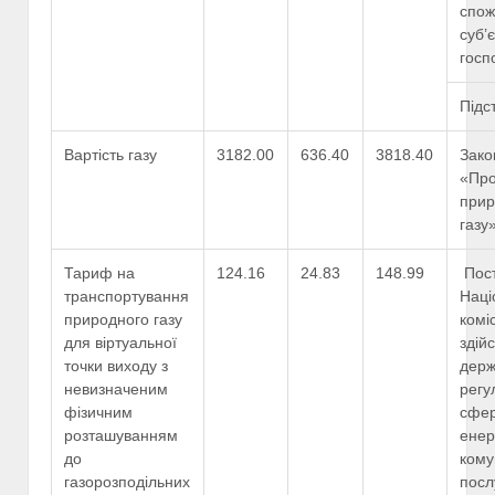
спож
суб’
госп
Підс
Вартість газу
3182.00
636.40
3818.40
Зако
«Про
прир
газу
Тариф на
124.16
24.83
148.99
Пос
транспортування
Наці
природного газу
коміс
для віртуальної
здій
точки виходу з
дер
невизначеним
регу
фізичним
сфе
розташуванням
енер
до
кому
газорозподільних
посл