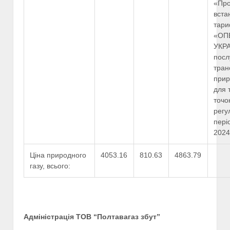
«Пр
вста
тари
«ОП
УКРА
посл
тран
прир
для 
точо
регу
пері
2024
Ціна природного
4053.16
810.63
4863.79
газу, всього:
Адміністрація ТОВ “Полтавагаз збут”