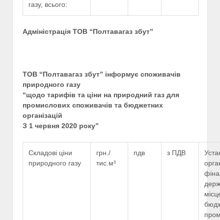
газу, всього:
Адміністрація ТОВ “Полтавагаз збут”
ТОВ “Полтавагаз збут” інформує споживачів
природного газу
“щодо тарифів та ціни на природний газ для
промислових споживачів та бюджетних
організацій
З 1 червня 2020 року”
Складові ціни
грн./
пдв
з ПДВ
Уста
природного газу
тис.м³
орга
фіна
держ
місц
бюдж
пром