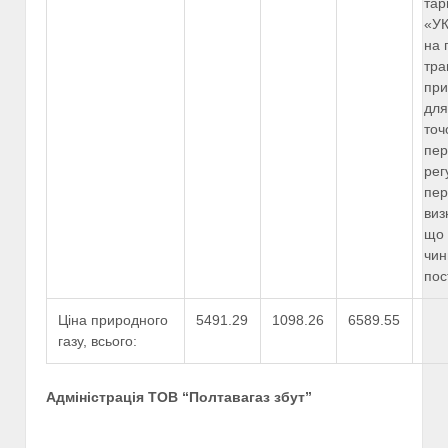
тар
«У
на 
тра
при
для
точ
пер
рег
пер
виз
що 
чин
пос
Ціна природного
5491.29
1098.26
6589.55
газу, всього:
Адміністрація ТОВ “Полтавагаз збут”