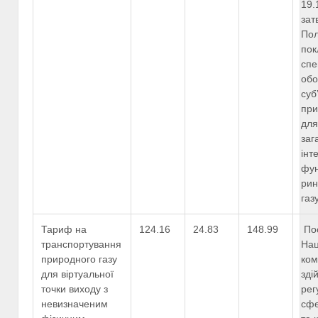
19.
зат
Пол
пок
спе
обо
суб
при
для
заг
інт
фун
рин
газ
Тариф на
124.16
24.83
148.99
По
транспортування
Нац
природного газу
ком
для віртуальної
зді
точки виходу з
рег
невизначеним
сфе