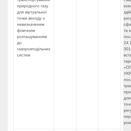
природного газу
ком
для віртуальної
зді
точки виходу з
рег
невизначеним
сфе
фізичним
та 
розташуванням
пос
до
24.
газорозподільних
301
систем
вст
тар
«О
УКР
пос
тра
при
для
точ
рег
пер
рок