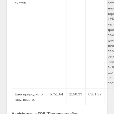
систем
вст
тим
тар
«У
на 
тра
при
для
точ
пер
рег
пер
виз
що 
чин
пос
Ціна природного
5751.64
1150.33
6901.97
газу, всього:
Адміністрація ТОВ “Полтавагаз збут”