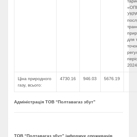
тари
«ОП
УКРА
посл
тран
прир
для 
точо
регу
пері
2024
Ціна природного
4730.16
946.03
5676.19
газу, всього:
Адміністрація ТОВ “Полтавагаз збут”
ТОВ “Полтавагаз збут” інформує споживачів