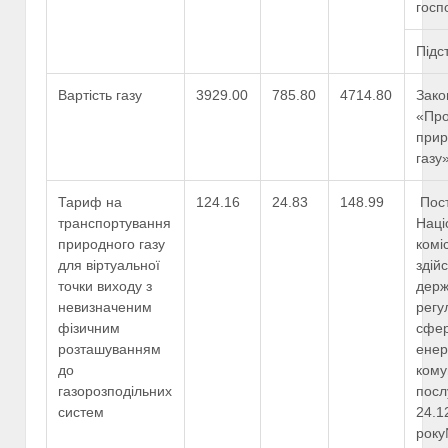
госп
Підс
Вартість газу
3929.00
785.80
4714.80
Зако
«Про
прир
газу
Тариф на
124.16
24.83
148.99
Пос
транспортування
Наці
природного газу
коміс
для віртуальної
здій
точки виходу з
дер
невизначеним
регу
фізичним
сфе
розташуванням
енер
до
кому
газорозподільних
посл
систем
24.1
рок