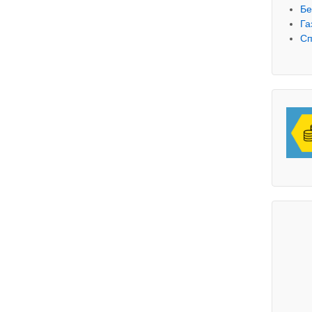
Бе
Га
Сп