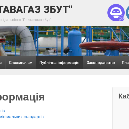
ТАВАГАЗ ЗБУТ"
овідальністю "Полтавагаз збут"
и
Споживачам
Публічна інформація
Законодавство
Пла
формація
Ка
тів
інімальних стандартів