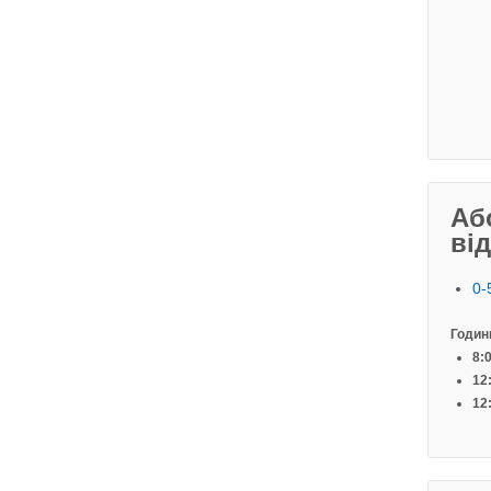
Аб
ві
0-
Години
8:0
12:
12: