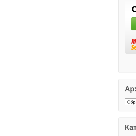
Ар
Архі
Кат