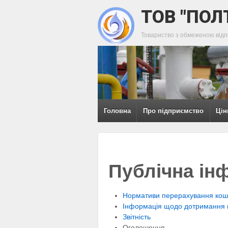
ТОВ "ПОЛ
Товариство з обмеженою відп
Головна
Про підприємство
Цін
Публічна ін
Нормативи перерахування кош
Інформація щодо дотримання м
Звітність
Оголошення