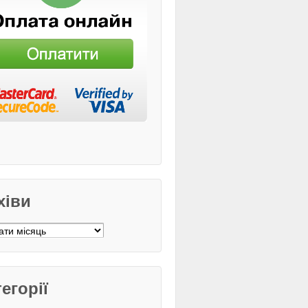
хіви
ви
егорії