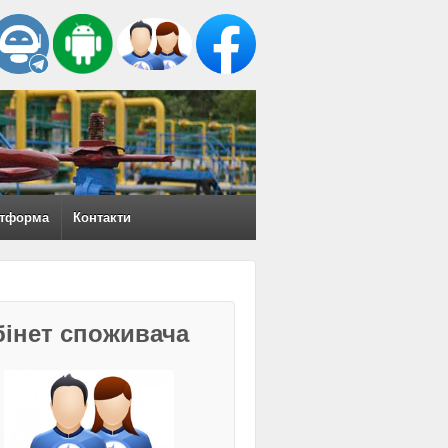
тформа
Контакти
бінет споживача